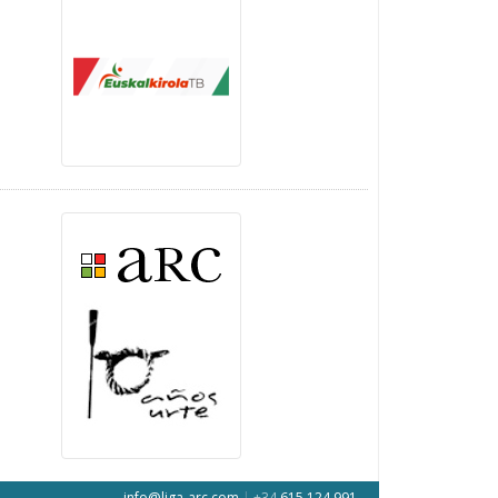
info@liga-arc.com
|
+34
615 124 991