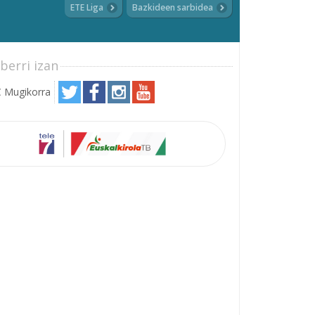
ETE Liga
Bazkideen sarbidea
berri izan
 Mugikorra