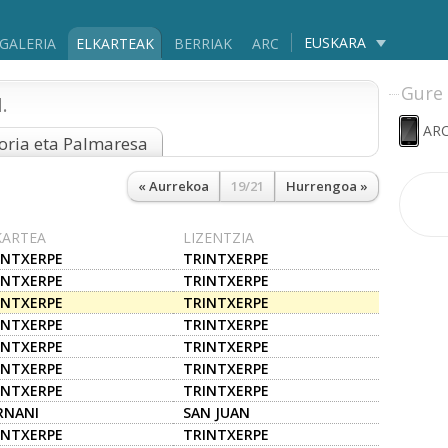
EUSKARA
GALERIA
ELKARTEAK
BERRIAK
ARC
Gure 
.
ARC
oria eta Palmaresa
« Aurrekoa
19/21
Hurrengoa »
KARTEA
LIZENTZIA
INTXERPE
TRINTXERPE
INTXERPE
TRINTXERPE
INTXERPE
TRINTXERPE
INTXERPE
TRINTXERPE
INTXERPE
TRINTXERPE
INTXERPE
TRINTXERPE
INTXERPE
TRINTXERPE
RNANI
SAN JUAN
INTXERPE
TRINTXERPE