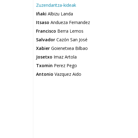
Zuzendaritza-kideak
Iñaki
Albizu Landa
Itsaso
Andueza Fernandez
Francisco
Berra Lemos
Salvador
Cazón San José
Xabier
Goienetxea Bilbao
Josetxo
Imaz Artola
Txomin
Perez Pego
Antonio
Vazquez Aido