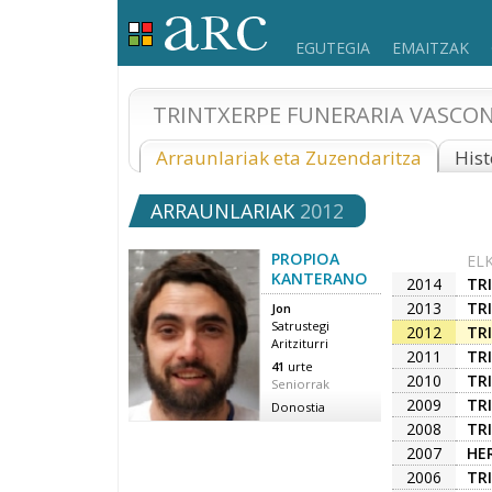
EGUTEGIA
EMAITZAK
TRINTXERPE FUNERARIA VASCON
Arraunlariak eta Zuzendaritza
Hist
ARRAUNLARIAK
2012
PROPIOA
EL
KANTERANO
2014
TR
2013
TR
Jon
Satrustegi
2012
TR
Aritziturri
2011
TR
41
urte
2010
TR
Seniorrak
2009
TR
Donostia
2008
TR
2007
HE
2006
TR