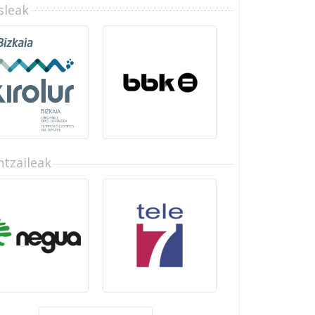
sleak
tzaileak