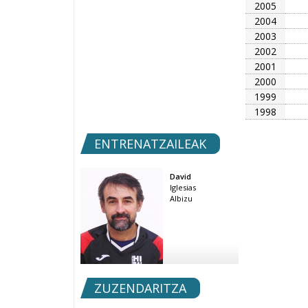
2005
2004
2003
2002
2001
2000
1999
1998
ENTRENATZAILEAK
David
Iglesias
Albizu
ZUZENDARITZA