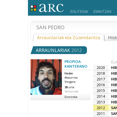
EGUTEGIA
EMAITZAK
SAN PEDRO
Arraunlariak eta Zuzendaritza
Hist
ARRAUNLARIAK
2012
PROPIOA
EL
KANTERANO
2020
HI
2018
HI
Hodei
Abaurrea
2017
HI
Vergara
2016
HI
38
urte
2015
HI
Seniorrak
2014
HI
Donostia
2013
HI
2012
SA
2011
SA