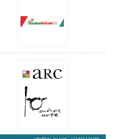
info@liga-arc.com
|
+34
615 124 991