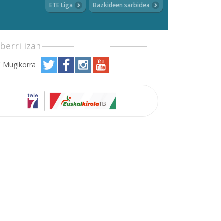
ETE Liga
Bazkideen sarbidea
berri izan
 Mugikorra