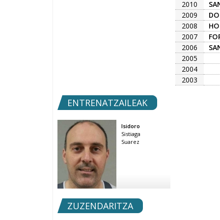
2010
SA
2009
DO
2008
HO
2007
FO
2006
SA
2005
2004
2003
ENTRENATZAILEAK
Isidoro
Sistiaga
Suarez
ZUZENDARITZA