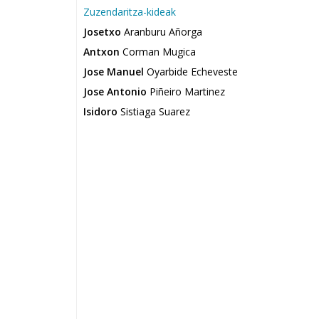
Zuzendaritza-kideak
Josetxo
Aranburu Añorga
Antxon
Corman Mugica
Jose Manuel
Oyarbide Echeveste
Jose Antonio
Piñeiro Martinez
Isidoro
Sistiaga Suarez