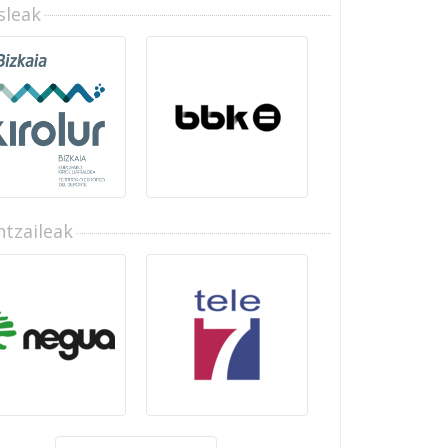
sleak
tzaileak