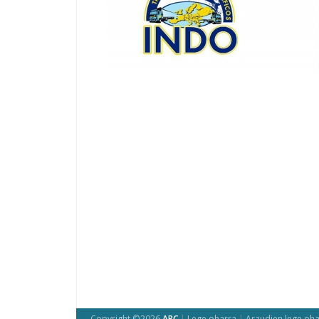
Copyright ©2026
ARC
|
Lege oharra
|
Araudien lege oha