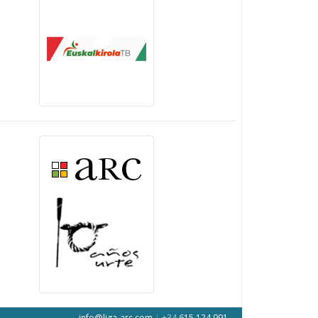
info@liga-arc.com
|
+34
615 124 991