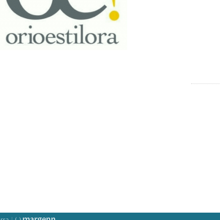
rra
|