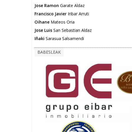
Jose Ramon
Garate Aldaz
Francisco Javier
Iribar Arruti
Oihane
Mateos Oria
Jose Luis
San Sebastian Aldaz
Iñaki
Sarasua Salsamendi
BABESLEAK