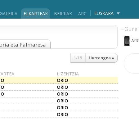
EUSKARA
GALERIA
ELKARTEAK
BERRIAK
ARC
Gure 
ARC
oria eta Palmaresa
1/19
Hurrengoa »
KARTEA
LIZENTZIA
IO
ORIO
IO
ORIO
IO
ORIO
ORIO
ORIO
ORIO