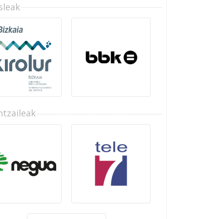
sleak
tzaileak