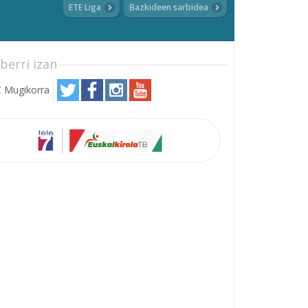
ETE Liga
Bazkideen sarbidea
berri izan
 Mugikorra