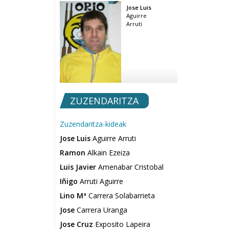
Jose Luis
Aguirre
Arruti
ZUZENDARITZA
Zuzendaritza-kideak
Jose Luis
Aguirre Arruti
Ramon
Alkain Ezeiza
Luis Javier
Amenabar Cristobal
Iñigo
Arruti Aguirre
Lino Mª
Carrera Solabarrieta
Jose
Carrera Uranga
Jose Cruz
Exposito Lapeira