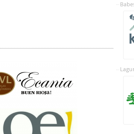
Babe
Lagun