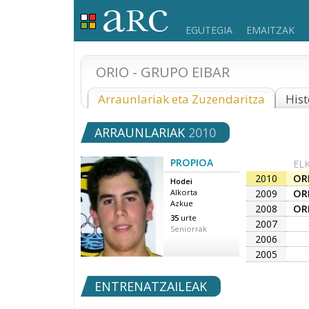
EGUTEGIA
EMAITZAK
ORIO - GRUPO EIBAR
Arraunlariak eta Zuzendaritza
Hist
ARRAUNLARIAK
2010
PROPIOA
EL
2010
OR
Hodei
2009
OR
Alkorta
Azkue
2008
OR
35
urte
2007
Seniorrak
2006
2005
ENTRENATZAILEAK