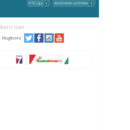
ETE Liga
Bazkideen sarbidea
berri izan
 Mugikorra