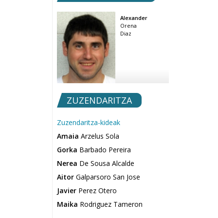
Alexander
Orena
Diaz
ZUZENDARITZA
Zuzendaritza-kideak
Amaia
Arzelus Sola
Gorka
Barbado Pereira
Nerea
De Sousa Alcalde
Aitor
Galparsoro San Jose
Javier
Perez Otero
Maika
Rodriguez Tameron