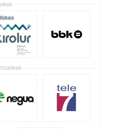
sleak
tzaileak