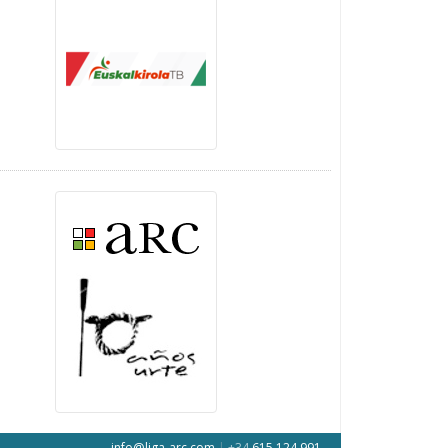
info@liga-arc.com
|
+34
615 124 991