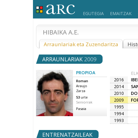
EGUTEGIA
EMAITZAK
HIBAIKA A.E.
Arraunlariak eta Zuzendaritza
Hist
ARRAUNLARIAK
2009
PROPIOA
EL
2016
IBE
Roman
2014
SA
Araujo
Zarza
2010
DO
53
urte
2009
FO
Seniorrak
1995
Pasaia
1994
1993
ENTRENATZAILEAK