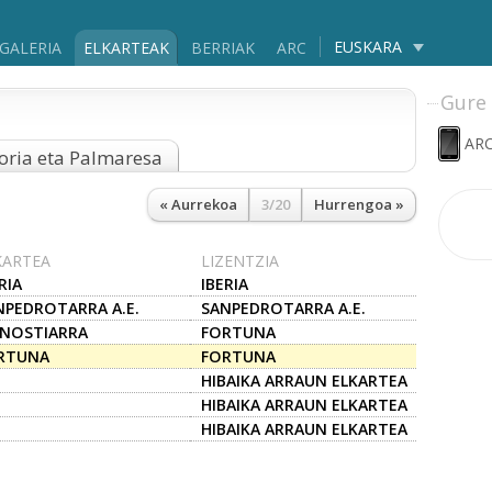
EUSKARA
GALERIA
ELKARTEAK
BERRIAK
ARC
Gure 
ARC
oria eta Palmaresa
« Aurrekoa
3/20
Hurrengoa »
KARTEA
LIZENTZIA
RIA
IBERIA
NPEDROTARRA A.E.
SANPEDROTARRA A.E.
NOSTIARRA
FORTUNA
RTUNA
FORTUNA
HIBAIKA ARRAUN ELKARTEA
HIBAIKA ARRAUN ELKARTEA
HIBAIKA ARRAUN ELKARTEA