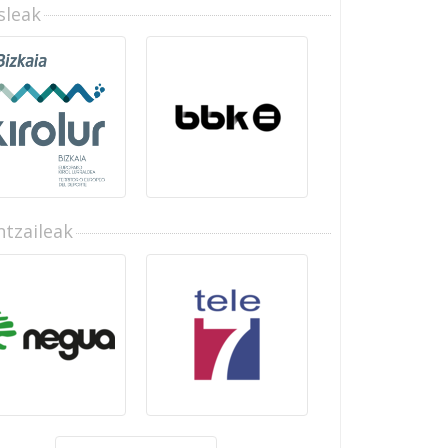
sleak
tzaileak