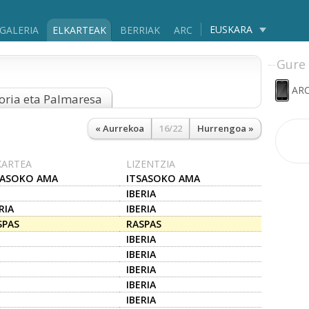
EUSKARA
GALERIA
ELKARTEAK
BERRIAK
ARC
Gure 
ARC
oria eta Palmaresa
« Aurrekoa
16/22
Hurrengoa »
KARTEA
LIZENTZIA
SASOKO AMA
ITSASOKO AMA
IBERIA
RIA
IBERIA
SPAS
RASPAS
IBERIA
IBERIA
IBERIA
IBERIA
IBERIA