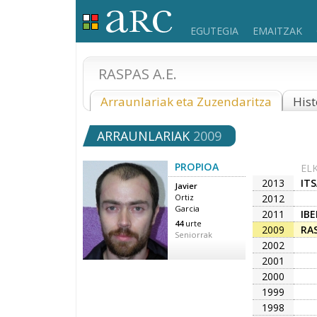
EGUTEGIA
EMAITZAK
RASPAS A.E.
Arraunlariak eta Zuzendaritza
Hist
ARRAUNLARIAK
2009
PROPIOA
EL
2013
IT
Javier
2012
Ortiz
Garcia
2011
IBE
44
urte
2009
RA
Seniorrak
2002
2001
2000
1999
1998