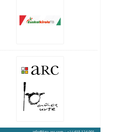
info@liga-arc.com
|
+34
615 124 991