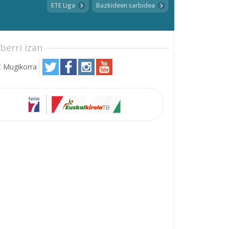
ETE Liga
Bazkideen sarbidea
berri izan
 Mugikorra