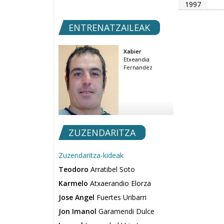
1997
ENTRENATZAILEAK
Xabier
Etxeandia
Fernandez
ZUZENDARITZA
Zuzendaritza-kideak
Teodoro
Arratibel Soto
Karmelo
Atxaerandio Elorza
Jose Angel
Fuertes Uribarri
Jon Imanol
Garamendi Dulce