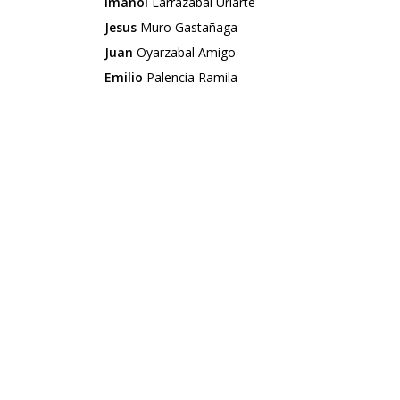
Imanol
Larrazabal Uriarte
Jesus
Muro Gastañaga
Juan
Oyarzabal Amigo
Emilio
Palencia Ramila