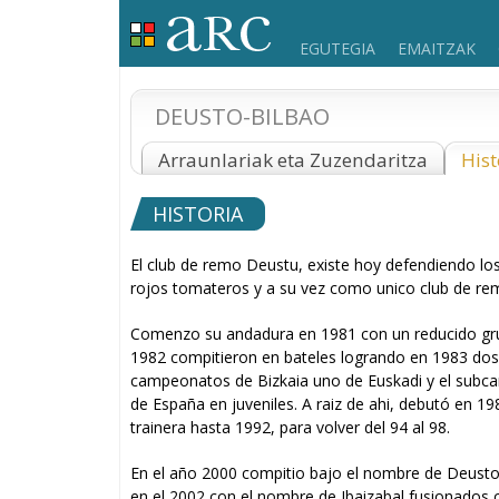
EGUTEGIA
EMAITZAK
DEUSTO-BILBAO
Arraunlariak eta Zuzendaritza
Hist
HISTORIA
El club de remo Deustu, existe hoy defendiendo lo
rojos tomateros y a su vez como unico club de re
Comenzo su andadura en 1981 con un reducido gr
1982 compitieron en bateles logrando en 1983 dos
campeonatos de Bizkaia uno de Euskadi y el sub
de España en juveniles. A raiz de ahi, debutó en 19
trainera hasta 1992, para volver del 94 al 98.
En el año 2000 compitio bajo el nombre de Deust
en el 2002 con el nombre de Ibaizabal fusionados c