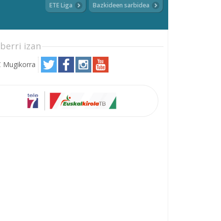
ETE Liga
Bazkideen sarbidea
berri izan
 Mugikorra