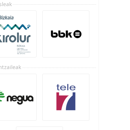
sleak
tzaileak