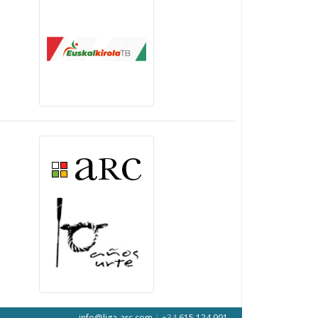
info@liga-arc.com
|
+34
615 124 991