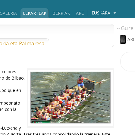
EUSKARA
GALERIA
ELKARTEAK
BERRIAK
ARC
Gure 
ARC
oria eta Palmaresa
s colores
mo de Bilbao.
upo que en
campeonato
84 con la
o-Lutxana y
on Algorta. Tras tres años consolidando la trainera. Este