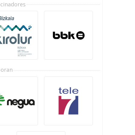
ocinadores
boran