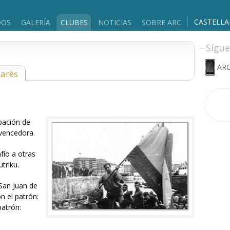
CASTELL
DOS
GALERÍA
CLUBES
NOTICIAS
SOBRE ARC
Sígue
ARC
marés
ipación de
 vencedora.
fío a otras
triku.
 San Juan de
 el patrón:
patrón: