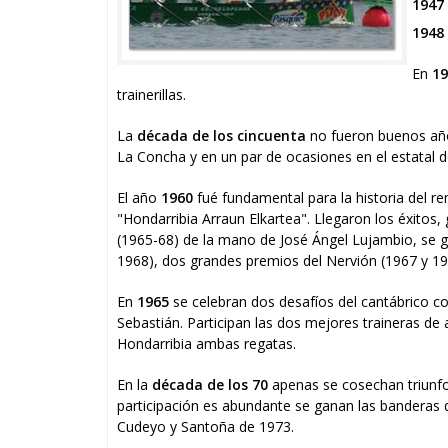
1947
1948
En
19
trainerillas.
La
década de los cincuenta
no fueron buenos años
La Concha y en un par de ocasiones en el estatal de 
El año
1960
fué fundamental para la historia del re
"Hondarribia Arraun Elkartea". Llegaron los éxito
(1965-68) de la mano de José Ángel Lujambio, se 
1968), dos grandes premios del Nervión (1967 y 19
En
1965
se celebran dos desafíos del cantábrico c
Sebastián. Participan las dos mejores traineras de
Hondarribia ambas regatas.
En la
década de los 70
apenas se cosechan triunfo
participación es abundante se ganan las banderas 
Cudeyo y Santoña de 1973.