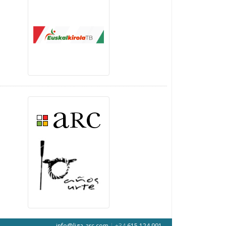
info@liga-arc.com
|
+34
615 124 991