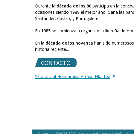
Durante la
década de los 80
participa en la conch
ocasiones siendo 1988 el mejor año. Gana las ban
Santander, Castro, y Portugalete.
En
1985
se comienza a organizar la Ikurriña de Hon
En la
década de los noventa
han sido numerosos 
historia reciente...
CONTACTO
Sitio oficial Hondarribia Arraun Elkartea
Copyright ©2026
ARC
|
Aviso Legal
|
Aviso Legal Norma