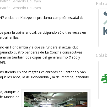
Patrón Bernardo Elduayen
Patr
Patrón Bernardo Elduayen
47
el club de Kerizpe se proclama campeón estatal de
 para la trainera local, participando sólo tres veces en
trainerillas.
mo en Hondarribia y a que se fundara el actual club
s, ganando cuatro banderas de La Concha consecutivas
Cola
ganaron también dos copas del generalísimo (1966 y
68).
onsistiendo en dos regatas celebradas en Santoña y San
 aquellos años, la de Hondarribia y la de Pedreña, ganando
s, aunque la
de Marina de