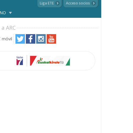
Liga ETE
Acceso socios
ANO
 a ARC
 móvil