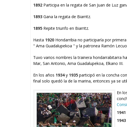
1892
Participa en la regata de San Juan de Luz gan
1893
Gana la regata de Biarritz.
1895
Repite triunfo en Biarritz.
Hasta
1920
Hondarribia no participaría por primera
" Ama Guadalupekoa " y la patronea Ramón Lecuo
Tuvo varios nombres la trainera hondarrabitarra has
Mar, San Antonio, Ama Guadalupekoa, Elkano III.
En los años
1934
y
1935
participó en la concha con 
final solo quedó la de la marina, entonces ya se util
En lo
conch
Consi
1941
1943