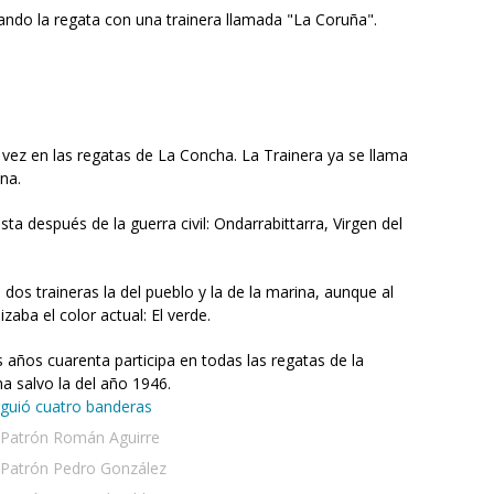
ando la regata con una trainera llamada "La Coruña".
 vez en las regatas de La Concha. La Trainera ya se llama
na.
ta después de la guerra civil: Ondarrabittarra, Virgen del
dos traineras la del pueblo y la de la marina, aunque al
izaba el color actual: El verde.
s años cuarenta participa en todas las regatas de la
a salvo la del año 1946.
guió cuatro banderas
Patrón Román Aguirre
Patrón Pedro González