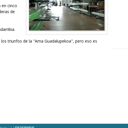
a en cinco
deras de
darribia.
los triunfos de la "Ama Guadalupekoa", pero eso es
tivas
|